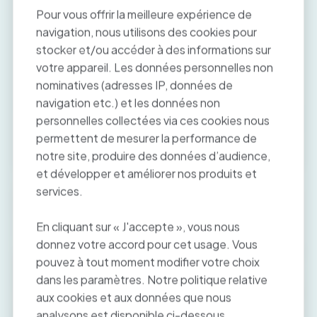
Pour vous offrir la meilleure expérience de
navigation, nous utilisons des cookies pour
stocker et/ou accéder à des informations sur
votre appareil. Les données personnelles non
Médecins : Tout savoir
nominatives (adresses IP, données de
concernant la ROSP et le
navigation etc.) et les données non
forfait structure
personnelles collectées via ces cookies nous
permettent de mesurer la performance de
Lire l'article
notre site, produire des données d’audience,
et développer et améliorer nos produits et
services.
En cliquant sur « J'accepte », vous nous
donnez votre accord pour cet usage. Vous
pouvez à tout moment modifier votre choix
dans les paramètres. Notre politique relative
aux cookies et aux données que nous
analysons est disponible ci-dessous.