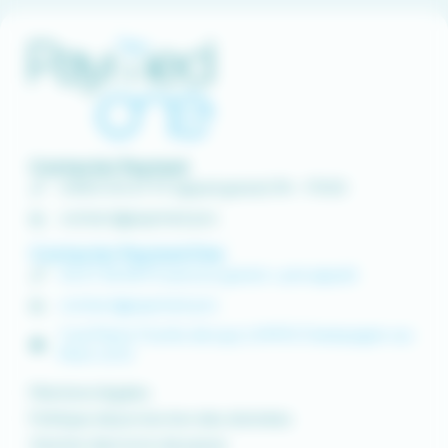
Contacter Paymed
0 800 00 67 97 (appel gratuit) 9h - 17h30
contact@paymed.pro
Contacter Paymed One
04 37 58 48 91 (service gratuit + prix appel)
contact@paymed.pro
1 rue Pierre Truchis de Lays | 69410 Champagne-au-
Mont-d’Or
Mentions légales
Politique de protection des données
Gestion des mots de passe