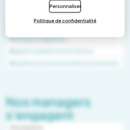
proposées tout au long de votre parcours.
Personnaliser
Politique de confidentialité
Rémunération
Alternants | Apprentis
Égalité salariale homme | femme
Equilibre vie professionnelle et personnelle
Nos managers
s'engagent
Exemplarité