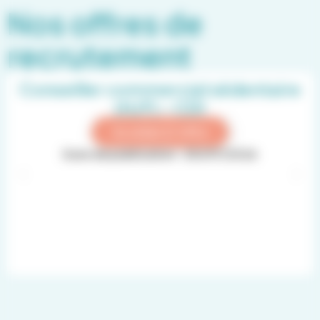
Nos offres de
recrutement
Conseiller commercial sédentaire
(H/F) – CDI
Accéder à l'offre
Date de publication :
20/07/2026