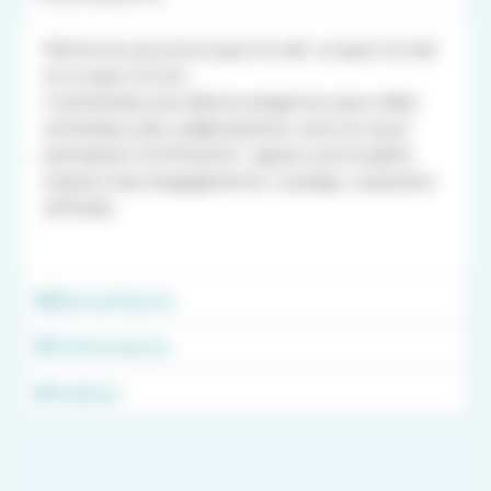
Mettre en accord ce que l’on dit, ce que l’on fait
et ce que l’on est.
S’astreindre aux mêmes exigences que celles
attendues des collaborateurs, avec un souci
permanent d’efficacité : rigueur, ponctualité,
respect des engagements, courage, corporate
attitude.
Bienveillance
Performance
Audace