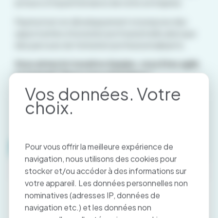
acteurs et la performance de notre entreprise.
Paymed est en développement et propose des
opportunités d’évolution professionnelle ainsi que
des parcours de formation professionnalisants.
Vous aimez le travail en équipe, vous êtes agile
et engagé ? Nous vous attendons !
Notre politique RH
Pour vous offrir la meilleure expérience de
navigation, nous utilisons des cookies pour
Carrières et compétences
stocker et/ou accéder à des informations sur
votre appareil. Les données personnelles non
Les opportunités d’évolution professionnelle
nominatives (adresses IP, données de
sont régulières et encouragées par une politique
navigation etc.) et les données non
RH incitative et motivante. Il n’y a pas de profil