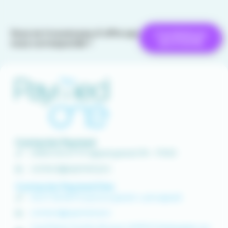
Vous ne trouvez pas d’offre qui
Candidature
spontanée
vous corresponde ?
Contacter Paymed
0 800 00 67 97 (appel gratuit) 9h - 17h30
contact@paymed.pro
Contacter Paymed One
04 37 58 48 91 (service gratuit + prix appel)
contact@paymed.pro
1 rue Pierre Truchis de Lays | 69410 Champagne-au-