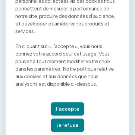
personnelles collectées via ces cookies nous
type.
permettent de mesurer la performance de
notre site, produire des données d’audience,
et développer et améliorer nos produits et
Le principe de la promotion interne, ancrée dans
la culture d’entreprise, se trouve facilité par la
services.
diversification de nos activités. De nouveaux
services apparaissent, les métiers évoluent, les
En cliquant sur « J'accepte », vous nous
salariés peuvent donc changer d’orientation.
donnez votre accord pour cet usage. Vous
La gestion des carrières et des compétences
pouvez à tout moment modifier votre choix
sert ainsi les besoins de l’entreprise et les
dans les paramètres. Notre politique relative
perspectives d’évolution des collaborateurs.
aux cookies et aux données que nous
analysons est disponible ci-dessous.
Détecter les potentiels, vous permettre de
monter en compétences constituent le
fondement de la gestion des carrières chez
J'accepte
Paymed.
Je refuse
Des formations régulières vous seront