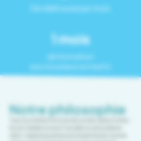
De télétravail par mois
1 mois
de formation
aux nouveaux arrivants
Notre philosophie
Tous nos métiers sont ancrés sur des valeurs fortes.
Ils sont dédiés à nourrir l’excellence de la relation
client, l’épanouissement professionnel de tous les