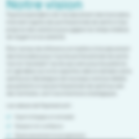
Notre vision
Paymed spécialiste de l’encaissement des honoraires,
intervient auprès des professionnels de santé et leur
propose des solutions pour gagner du temps médical,
de l’argent et en sérénité.
Être l’acteur de référence en matière d’encaissement
des honoraires pour tous les professionnels de santé,
tout en favorisant l’accès aux soins pour les patients,
et capitaliser sur notre expertise dans le domaine de la
santé pour développer de nouveaux services dédiés
aux patients et aux professionnels de santé au sein
des territoires, sont nos intentions stratégiques.
Les valeurs de Paymed sont :
Esprit d’équipe et entraide
Respect et confiance
Épanouissement et progression