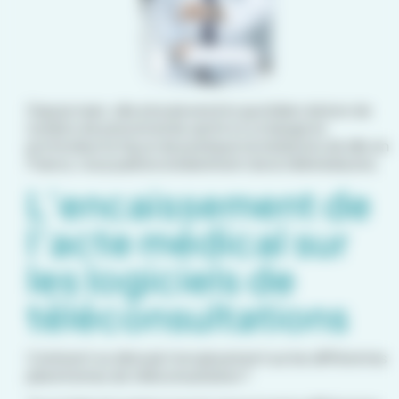
Depuis mars, elle a bouleversé le quotidien de bon de
nombre de personnel de santé et a changé en
profondeur la façon de pratiquer la médecine de ville en
France, nous parlons évidemment de la télémédecine.
L’encaissement de
l’acte médical sur
les logiciels de
téléconsultations
Comment se déroule l’encaissement sur les différentes
plateformes de téléconsultation ?