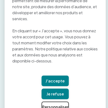
permettent de mesurer la performance de
notre site, produire des données d’audience, et
L’alternative libérale au tiers payant, proposée par
développer et améliorer nos produits et
Paymed, est une solution simple qui permet de gagner
services.
du temps lors de l’encaissement de vos honoraires.
Concrètement, que fait l’
alternative libérale au tiers
En cliquant sur « J'accepte », vous nous donnez
payant
?
votre accord pour cet usage. Vous pouvez à
Elle réalise :
tout moment modifier votre choix dans les
La prise en charge du référencement avec les 1
paramètres. Notre politique relative aux cookies
600 organismes payeurs (Assurance Maladie et
et aux données que nous analysons est
complémentaires),
disponible ci-dessous.
Le pointage et le rapprochement bancaire au
centime près (le rapprochement de Paymed permet
d’être sur du règlement d’une facture qu’elle ait eue
ou non un retour Noémie),
J'accepte
Le virement en une seule ligne du montant de la
télétransmission tiers payant,
Les relances auprès des différentes caisses afin
Je refuse
de réduire vos impayés.
Personnaliser