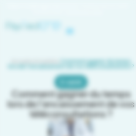
Panneau de gestion des cookies
Client Crédit Agricole ou LCL
? Profitez de nos tarifs
préférentiels.
Contactez-nous
Accueil
>
Actualité
>
Comment gagner du temps
lors de l’encaissement de vos téléconsultations ?
E-santé
Comment gagner du temps
lors de l’encaissement de vos
téléconsultations ?