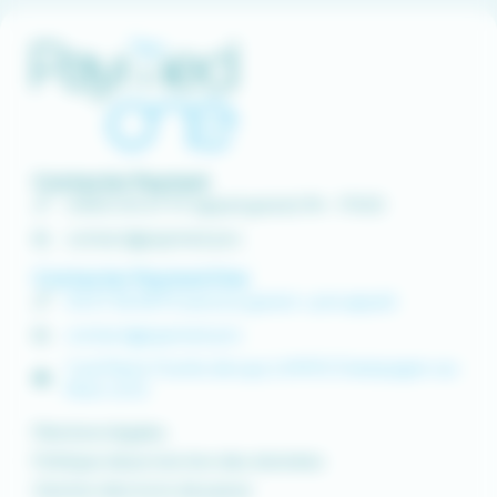
Contacter Paymed
0 800 00 67 97 (appel gratuit) 9h - 17h30
contact@paymed.pro
Contacter Paymed One
04 37 58 48 91 (service gratuit + prix appel)
contact@paymed.pro
1 rue Pierre Truchis de Lays | 69410 Champagne-au-
Mont-d’Or
Mentions légales
Politique de protection des données
Gestion des mots de passe