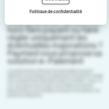
Grâce à elle, vous pourrez réduire la perte financière
due aux impayés et vous dégager du temps pour
Politique de confidentialité
soigner vos patients.
Vous préférez facturer en
hors tiers payant ou faire
régler uniquement les
éventuelles majorations ?
Paymed vous propose sa
solution e-Paiement
Les plateformes dites professionnelles peuvent
disposer d’une brique encaissement (le patient rempli
ses coordonnées bancaires avant le rendez-vous). Si
ce n’est pas le cas où que vous utilisez les autres
plateformes il vous faudra un moyen d’encaisser vos
patients à distance.