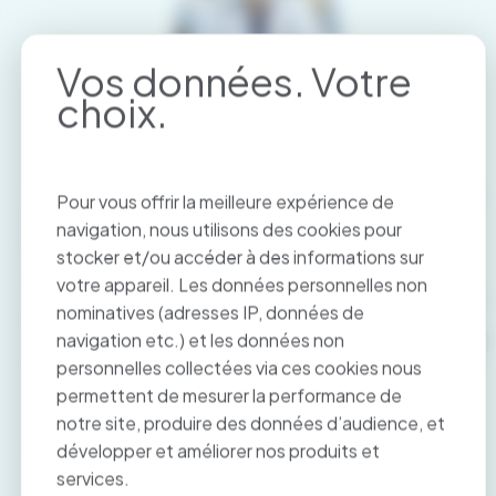
Dans le contexte évolutif de l’épidémie de coronavirus,
Pour vous offrir la meilleure expérience de
particulièrement difficile pour l’ensemble des
navigation, nous utilisons des cookies pour
professionnels de santé, Paymed
stocker et/ou accéder à des informations sur
continue d’accompagner au quotidien ses clients.
votre appareil. Les données personnelles non
Aujourd’hui, face à l’épidémie de Coronavirus (Covid 19),
nominatives (adresses IP, données de
les équipes Paymed sont plus que jamais mobilisées.
navigation etc.) et les données non
Même si l’organisation de nos services est impactée par
la mise en place des mesures gouvernementales, nous
personnelles collectées via ces cookies nous
nous sommes organisés depuis des semaines pour
permettent de mesurer la performance de
assurer la continuité de l’activité et assurer un service
notre site, produire des données d’audience, et
de qualité à tous nos clients.
développer et améliorer nos produits et
D’autre part, soucieux de soutenir l’effort national et
services.
veiller à la santé des collaborateurs, nous avons mis en