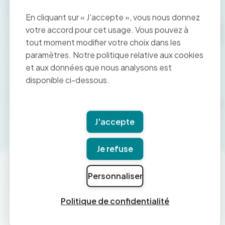
place le télétravail pour toutes les équipes internes.
En cliquant sur « J'accepte », vous nous donnez
Paymed a formé tous ses collaborateurs des plateaux
d’appels et des fonctions supports au travail à distance
votre accord pour cet usage. Vous pouvez à
afin de maintenir notre engagement auprès de tous nos
tout moment modifier votre choix dans les
clients.
paramètres. Notre politique relative aux cookies
Pour toute question ou information, nous restons à
et aux données que nous analysons est
votre disposition aux horaires habituels :
disponible ci-dessous.
Par téléphone : 0 800 00 67 97 (numéro gratuit), du
lundi au vendredi de 9h à 17h30
En prenant rendez-vous via www.paymed.pro, rubrique
« rappelez-moi » ou sur
« contact ».
J'accepte
Je refuse
Personnaliser
Politique de confidentialité