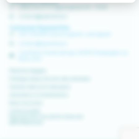
Contacter Paymed
0 800 00 67 97 (appel gratuit) 9h - 17h30
contact@paymed.pro
Contacter Paymed One
04 37 58 48 91 (service gratuit + prix appel)
contact@paymed.pro
1 rue Pierre Truchis de Lays | 69410 Champagne-au-
Mont-d’Or
Mentions légales
Politique de protection des données
Gestion des mots de passe
Assistance et réclamations
Nous recrutons
Centre d’aide
Paymed One Tous droits réservés
©PAYMED
2026