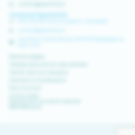
contact@paymed.pro
Contacter Paymed One
04 37 58 48 91 (service gratuit + prix appel)
contact@paymed.pro
1 rue Pierre Truchis de Lays | 69410 Champagne-au-
Mont-d’Or
Mentions légales
Politique de protection des données
Gestion des mots de passe
Assistance et réclamations
Nous recrutons
Centre d’aide
Paymed One Tous droits réservés
©PAYMED
2026