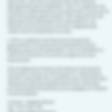
des actes, car tous ne relèvent pas des mesures
dérogatoires liées à l’épidémie. Avec l’e-paiement de
Paymed, la télémédecine et la santé sans contact est à
la portée du plus grand nombre. Elle va permettre de
répondre à une demande forte des patients, qui
hésitent encore à revenir vers leurs soignants par
crainte de la contamination au virus.
L’offre e-paiement de Paymed est proposée
gratuitement à tous les professionnels de santé
libéraux jusqu’au 30 septembre. Pour en bénéficier, il
suffit de
souscrire à ce service en ligne sur le site
paymed.pro
Avec la dispense d’avance de frais pour sécuriser la
facturation d’actes en tiers payant et, désormais la
solution universelle de e-payement par carte bancaire,
Paymed est plus que jamais présent aux côtés des
professionnels de santé pour accompagner et faciliter
l’exercice libéral.
Contact : Delphine Bonel
Tél : 04 37 58 17 98
Mail : presse@paymed.pro