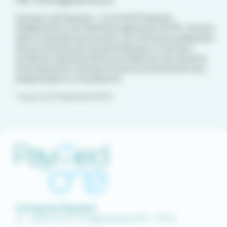
A propos de Paymed : La Société Paymed,
établissement de Paiement agréé par l’ACPR , fintech
dans le domaine de la santé, est née de la mobilisation
des professionnels de santé libéraux et de leurs
syndicats représentatifs pour disposer de solutions
d’encaissement de leurs revenus en préservant leur
indépendance et leur liberté.
*Jusqu’au 30 Septembre 2020
Contacter Paymed
0 800 00 67 97 (appel gratuit) 9h - 17h30