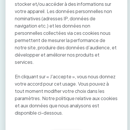
stocker et/ou accéder à des informations sur
en temps réel et reçoit le virement bancaire sur
votre appareil. Les données personnelles non
son compte professionnel.
nominatives (adresses IP, données de
navigation etc.) et les données non
Grâce au travail entre les équipes de développement
personnelles collectées via ces cookies nous
de Paymed et les professionnels de santé libéraux, le
paiement s’effectue de façon simple et instantanée.
permettent de mesurer la performance de
Le professionnel de santé se connecte sur le portail e-
notre site, produire des données d’audience, et
paiement de Paymed à partir duquel il adresse à son
développer et améliorer nos produits et
patient un lien par mail ou SMS comprenant le montant
services.
à régler. Par simple clic, le patient peut ainsi accéder à
l’application de paiement. Une fois l’opération de
paiement effectuée, patient et professionnels de
En cliquant sur « J'accepte », vous nous donnez
santé en reçoivent la confirmation immédiate. Par la
votre accord pour cet usage. Vous pouvez à
suite, le professionnel de santé pourra retrouver
tout moment modifier votre choix dans les
l’ensemble des e-paiements opérés avec Paymed sur
son compte bancaire, et, s’il le souhaite dans les outils
paramètres. Notre politique relative aux cookies
de gestion proposés par Paymed.
et aux données que nous analysons est
disponible ci-dessous.
Découvrir le mode d’emploi
La sécurité et la