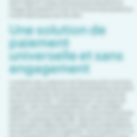
dont l’objectif, en plus de la poursuite des prises en
charge des patients Covid, est d’inciter leurs patients à
revenir dans le parcours de soins.
Une solution de
paiement
universelle et sans
engagement
La solution de
e-paiement
de Paymed a été construite
avec les syndicats des professionnels libéraux de santé
et afin de répondre de manière précise aux attentes
des professionnels. Compatible avec tous types de
support, sans terminal de paiement, sans formalité
bancaire ni contrat spécifique entre le professionnel de
santé et sa banque habituelle, elle permet d’encaisser
les honoraires réalisés dans le cadre de la télémédecine
de manière sécurisée et garantie. Pour le patient, il n’y a