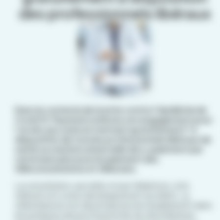
des professionnels libéraux
Dans le contexte de la lutte contre l’épidémie de
Covid 19, Paymed confirme son engagement pour
l’accès aux soins en mettant gratuitement* à
disposition de tous les professionnels libéraux de
santé sa solution universelle de e-paiement par
carte bancaire pour le paiement des
téléconsultations et télésoins.
La consultation, par vidéo et par téléphone, et le
télésoin ont vu leur développement accéléré. La
télémédecine est désormais ancrée durablement dans
les pratiques des professionnels de santé libéraux,