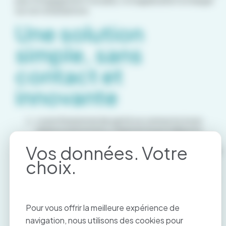
pas d’engagement non plus, ni d’application à charger
sur son smartphone.
Une solution
simple, sans
contact et
innovante
Le professionnel de santé se connecte à son
espace personnel e-Paiement puis indique le
montant de la consultation et déclenche la
demande en générant un lien de paiement par mail
ou SMS.
Le patient reçoit le lien de paiement sécurisé. Il a
le choix de saisir ses informations bancaires ou
de prendre en photo sa CB pour préremplir ses
Pour vous offrir la meilleure expérience de
coordonnées à l’aide de son smartphone.
navigation, nous utilisons des cookies pour
Le professionnel de santé visualise la transaction