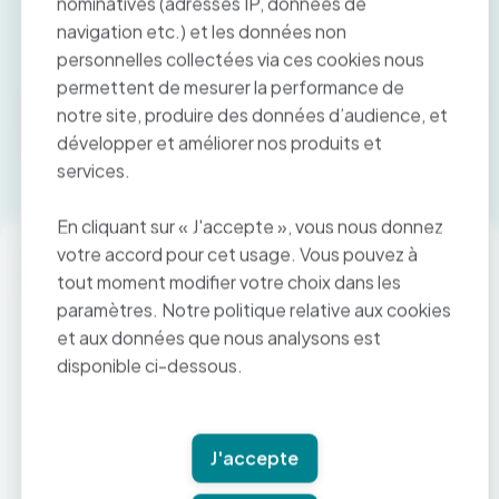
nominatives (adresses IP, données de
navigation etc.) et les données non
personnelles collectées via ces cookies nous
permettent de mesurer la performance de
Lorem ipsum dolor sit amet, consectetur adipiscing elit.
notre site, produire des données d’audience, et
Ut elit tellus, luctus nec ullamcorper mattis, pulvinar
développer et améliorer nos produits et
dapibus leo.
services.
En cliquant sur « J'accepte », vous nous donnez
votre accord pour cet usage. Vous pouvez à
tout moment modifier votre choix dans les
paramètres. Notre politique relative aux cookies
et aux données que nous analysons est
disponible ci-dessous.
Contacter Paymed
0 800 00 67 97 (appel gratuit) 9h - 17h30
contact@paymed.pro
J'accepte
Contacter Paymed One