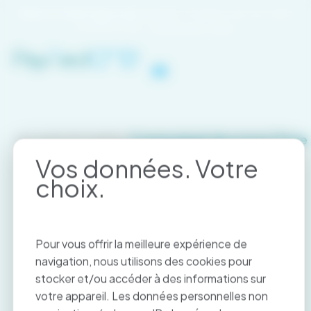
Panneau de gestion des cookies
Client Crédit Agricole ou LCL
? Profitez de nos tarifs
préférentiels.
Contactez-nous
Je me connecte
Accueil
>
Actualité
>
Communiqué de presse | Prise
de parole Paymed
Communiqué de presse
Communiqué de presse |
Prise de parole Paymed
Pour vous offrir la meilleure expérience de
navigation, nous utilisons des cookies pour
stocker et/ou accéder à des informations sur
votre appareil. Les données personnelles non