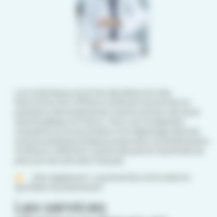
Les statistiques récentes dévoilées lors des
Rencontres de l’Officine confirment la montée en
puissance des pharmacies comme acteurs clés de la
santé publique en France. Avec une focalisation
croissante sur la vaccination et le dépistage dans les
services pharmaceutiques proposées, les pharmaciens
d’officine s’affirment comme des pivots essentiels du
parcours de soins des Français.
A lire également:
La prévention entre dans le
quotidien du pharmacien
Les services