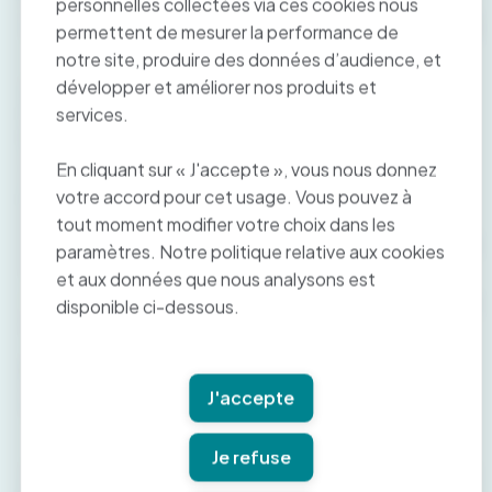
personnelles collectées via ces cookies nous
d’affaires des pharmacies
permettent de mesurer la performance de
notre site, produire des données d’audience, et
développer et améliorer nos produits et
Bien que la marge bénéficiaire des pharmacies ait
légèrement diminué par rapport aux années
services.
précédentes, principalement en raison de la fin des
campagnes de vaccination massives contre le Covid,
En cliquant sur « J'accepte », vous nous donnez
elles continuent de diversifier leurs activités. En effet,
votre accord pour cet usage. Vous pouvez à
les pharmacies ont généré une marge de 90,2 millions
d’euros en 2023 grâce aux 13,2 millions de vaccins
tout moment modifier votre choix dans les
administrés, témoignant de l’importance croissante de
paramètres. Notre politique relative aux cookies
ce service pour leur économie.
et aux données que nous analysons est
A lire également:
Infections urinaires : une prise en
disponible ci-dessous.
charge améliorée
Nouvelle campagne de
vaccination Covid
J'accepte
Je refuse
Cela met en lumière l’importance des pharmacies dans