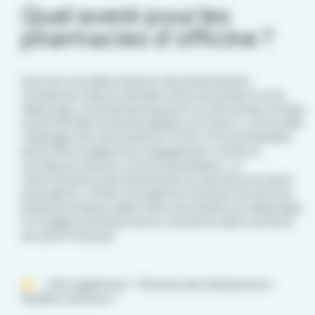
Quel avenir pour les
pharmacies d’officine ?
Avec les nouvelles missions des pharmaciens,
notamment dans le domaine de la vaccination et du
dépistage, les pharmacies jouent un rôle de plus en plus
essentiel dans la santé publique en France. La nouvelle
campagne de vaccination le Covid-19 recommandée
par la HAS souligne leur engagement continu à
contribuer à la lutte contre la pandémie. La
transformation des pharmacies en des lieux de santé
polyvalents, offrant une gamme étendue de services
pharmaceutiques allant de la vaccination au dépistage,
et souligne leur importance croissante dans système
de santé Français.
A lire également :
Pénuries de médicaments :
Quelles solutions ?