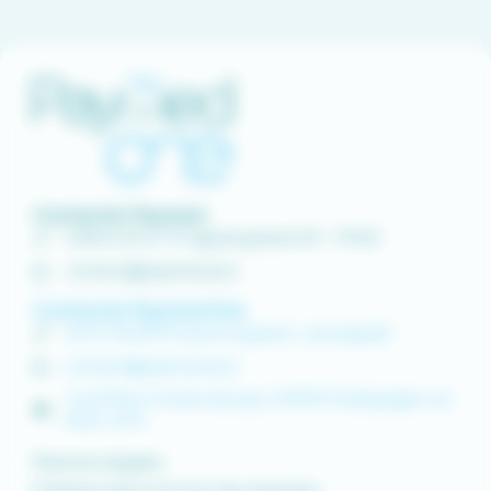
Contacter Paymed
0 800 00 67 97 (appel gratuit) 9h - 17h30
contact@paymed.pro
Contacter Paymed One
04 37 58 48 91 (service gratuit + prix appel)
contact@paymed.pro
1 rue Pierre Truchis de Lays | 69410 Champagne-au-
Mont-d’Or
Mentions légales
Politique de protection des données