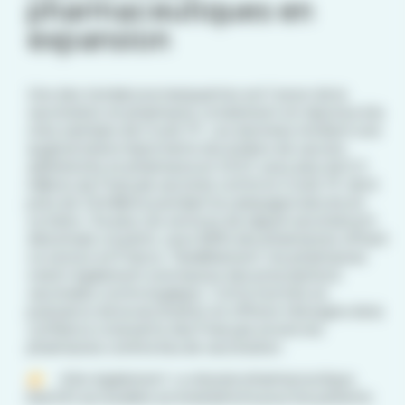
pharmaceutiques en
expansion
Une des tendances marquantes est l’essor de la
vaccination en pharmacie, notamment en réponse à la
crise sanitaire de Covid-19. Les données révèlent une
augmentation importante du nombre de vaccins
administrés en pharmacie en 2023, avec plus de 5,3
millions de Français vaccinés contre le Covid-19, dont
près de 3,8 millions pendant la campagne lancée en
octobre. De plus, les services de rappel vaccinal sont
désormais courants, avec 88% des pharmacies offrant
ce service en France. Parallèlement, les pharmacies
voient également une hausse des prescriptions
vaccinales contre la grippe. Cette montée en
puissance de la vaccination en officine témoigne de la
confiance croissante des Français envers les
pharmacies comme lieu de vaccination.
A lire également:
Le dossier pharmaceutique
bientôt accessible sur smartphone pour les patients