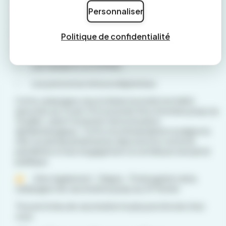
les futures campagnes de vaccination contre le Covid.
Personnaliser
La Haute Autorité de santé (HAS) recommande le
lancement d’une nouvelle campagne de vaccination à
partir du 15 avril 2024 jusqu’au 16 juin, ciblant :
Politique de confidentialité
–
Les personnes âgées de 80 ans et plus ;
–
Les résidents en EHPAD ;
–
Les personnes immunodéprimées.
Cette campagne vise à réduire la morbi mortalité
associée au Covid-19 et pourrait être étendue jusqu’au
15 juillet, selon l’évolution de la situation
épidémiologique. Cette recommandation souligne le
rôle crucial des pharmacies dans la lutte contre la
pandémie et leur engagement à contribuer à la santé
publique.
A lire également :
Grippe : Prolongation de la
campagne de vaccination jusqu’au 29 février
Trouver le lieu de vaccination le plus proche de chez
vous